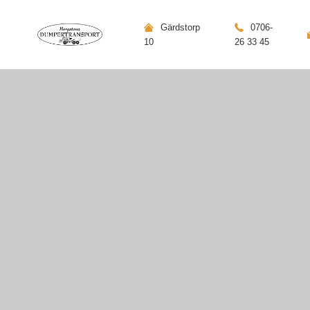
Gärdstorp
0706-
10
26 33 45