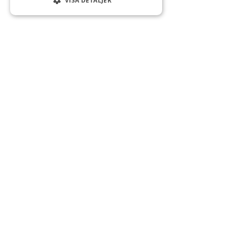
VISA DETALJER
BORGSTENA DUMPERTRANSPORT AB
Många av våra uppdrag får vi genom
STC Borås
so
vi är delägare i.
Borgstena Dumpertransport är också medlem i
ME,