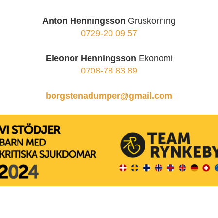
Anton Henningsson
Gruskörning
0729-20 09 57
Eleonor Henningsson
Ekonomi
0708-78 83 89
borgstenadumper@gmail.com